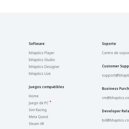
Software
Soporte
bHaptics Player
Centro de sopo
bHaptics Studio
Customer Supp
bHaptics Designer
bHaptics Live
support@bhapt
Juegos compatibles
Business Purc
Home
cm@bhaptics.c
Juego de PC
Sim Racing
Developer Rela
Meta Quest
bd@bhaptics.c
Steam VR