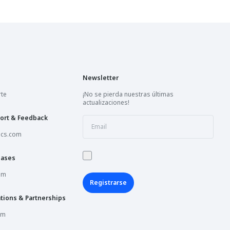
Newsletter
rte
¡No se pierda nuestras últimas
actualizaciones!
ort & Feedback
ics.com
hases
om
Registrarse
tions & Partnerships
om