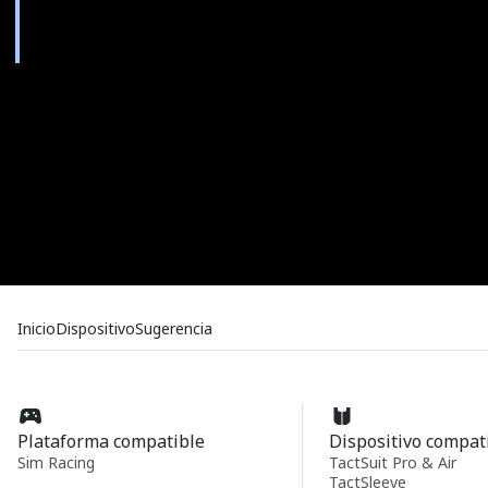
Inicio
Dispositivo
Sugerencia
Plataforma compatible
Dispositivo compat
Sim Racing
TactSuit Pro & Air
TactSleeve