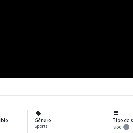
ible
Género
Tipo de 
Sports
Mod