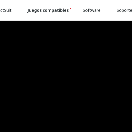
ctSuit
Juegos compatibles
Software
Soport