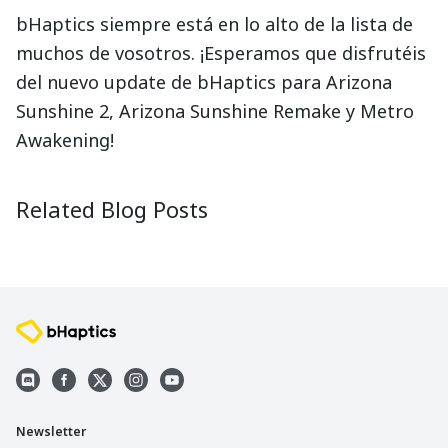
bHaptics siempre está en lo alto de la lista de
muchos de vosotros. ¡Esperamos que disfrutéis
del nuevo update de bHaptics para Arizona
Sunshine 2, Arizona Sunshine Remake y Metro
Awakening!
Ambassador Spotlight: FarmerTrue
Creator 
2025-08-28
2025-09-1
Related Blog Posts
Newsletter