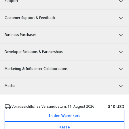
Support
Customer Support & Feedback
Business Purchases
Developer Relations & Partnerships
Marketing & Influencer Collaborations
Media
DE
/
DE
$10 USD
Voraussichtliches Versanddatum: 11. August 2026
© 2026 bHaptics Inc. All rights reserved.
In den Warenkorb
Allgemeine Geschäftsbedingungen
Datenschutz
Rücksendung und Rückerstattung
Kasse