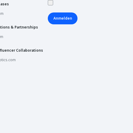
hases
om
Anmelden
tions & Partnerships
om
fluencer Collaborations
tics.com