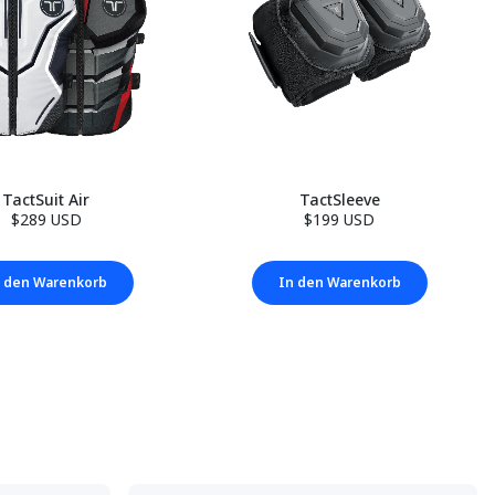
TactSuit Air
TactSleeve
$289 USD
$199 USD
 den Warenkorb
In den Warenkorb