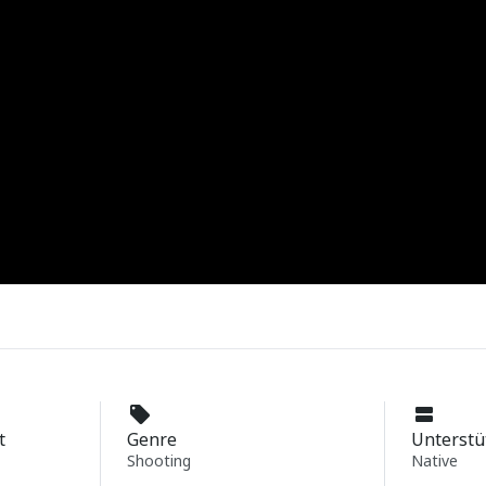
t
Genre
Unterstü
Shooting
Native