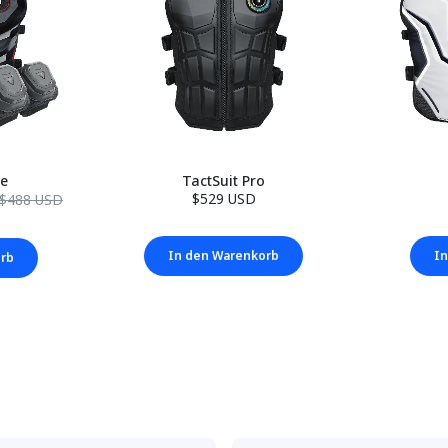
le
TactSuit Pro
$529 USD
$488 USD
In den Warenkorb
In
orb