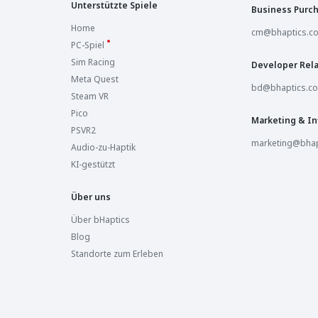
Unterstützte Spiele
Business Purc
Home
cm@bhaptics.c
PC-Spiel
Sim Racing
Developer Rela
Meta Quest
bd@bhaptics.c
Steam VR
Pico
Marketing & In
PSVR2
marketing@bhap
Audio-zu-Haptik
KI-gestützt
Über uns
Über bHaptics
Blog
Standorte zum Erleben