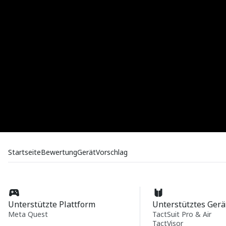
Startseite
Bewertung
Gerät
Vorschlag
Unterstützte Plattform
Unterstütztes Gerä
Meta Quest
TactSuit Pro & Air
TactVisor