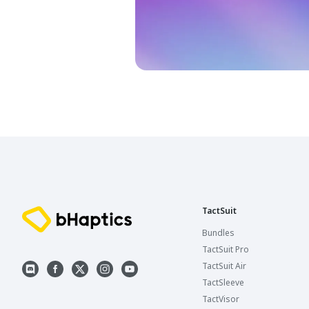
TactSuit
Bundles
TactSuit Pro
TactSuit Air
TactSleeve
TactVisor