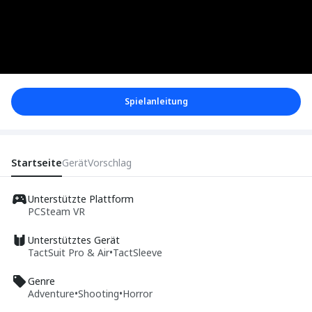
Spielanleitung
Startseite
Gerät
Vorschlag
Unterstützte Plattform
PC
Steam VR
Unterstütztes Gerät
TactSuit Pro & Air
•
TactSleeve
Genre
Adventure
•
Shooting
•
Horror