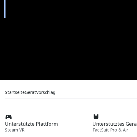
Startseite
Gerät
Vorschlag
Unterstützte Plattform
Unterstütztes Gerä
Steam VR
TactSuit Pro & Air