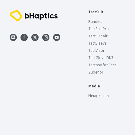
TactSuit
Bundles
TactSuit Pro
TactSuit Air
TactSleeve
TactVisor
TactGlove DK3
Tactosy for Feet
Zubehör
Media
Neuigkeiten