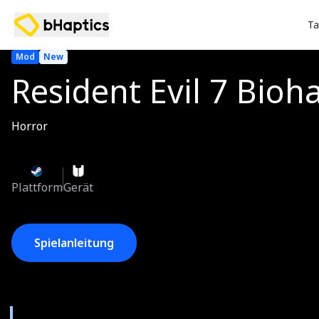
Ta
Mod
New
Resident Evil 7 Bioh
Horror
Plattform
Gerät
Spielanleitung