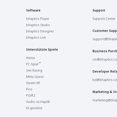
Software
Support
bHaptics Player
Support-Center
bHaptics Studio
Customer Supp
bHaptics Designer
bHaptics Live
support@bhapt
Unterstützte Spiele
Business Purc
Home
cm@bhaptics.c
PC-Spiel
Sim Racing
Developer Rela
Meta Quest
bd@bhaptics.c
Steam VR
Pico
Marketing & In
PSVR2
marketing@bhap
Audio-zu-Haptik
KI-gestützt