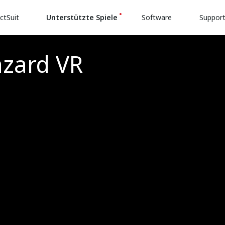
ctSuit
Unterstützte Spiele
Software
Suppor
azard VR