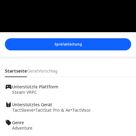
Spielanleitung
Startseite
Gerät
Vorschlag
Unterstützte Plattform
Steam VR
PC
Unterstütztes Gerät
TactSleeve
•
TactSuit Pro & Air
•
TactVisor
Genre
Adventure