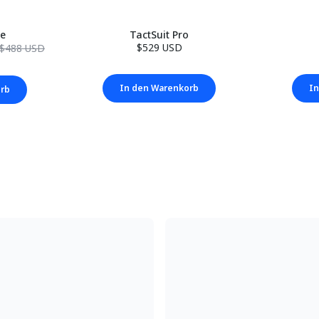
le
TactSuit Pro
$529 USD
$488 USD
In den Warenkorb
In
orb