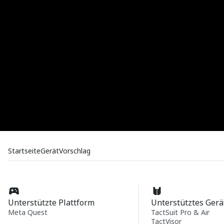
Startseite
Gerät
Vorschlag
Unterstützte Plattform
Unterstütztes Gerä
Meta Quest
TactSuit Pro & Air
TactVisor