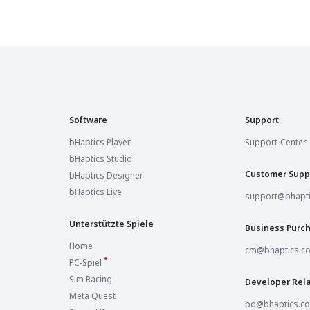
Software
Support
bHaptics Player
Support-Center
bHaptics Studio
Customer Supp
bHaptics Designer
bHaptics Live
support@bhapt
Unterstützte Spiele
Business Purc
Home
cm@bhaptics.c
PC-Spiel
Sim Racing
Developer Rela
Meta Quest
bd@bhaptics.c