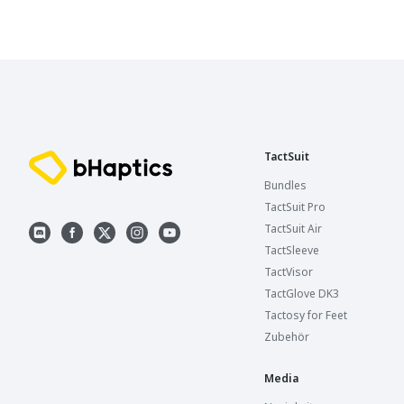
TactSuit
Bundles
TactSuit Pro
TactSuit Air
TactSleeve
TactVisor
TactGlove DK3
Tactosy for Feet
Zubehör
Media