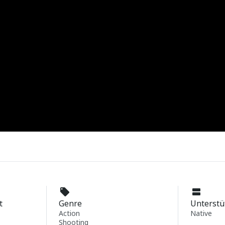
t
Genre
Unterstü
Action
Native
Shooting