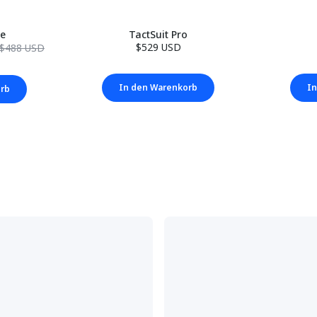
le
TactSuit Pro
$529 USD
$488 USD
In den Warenkorb
In
orb