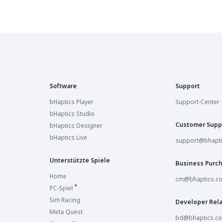
Software
Support
bHaptics Player
Support-Center
bHaptics Studio
Customer Supp
bHaptics Designer
bHaptics Live
support@bhapt
Unterstützte Spiele
Business Purc
Home
cm@bhaptics.c
PC-Spiel
Sim Racing
Developer Rela
Meta Quest
bd@bhaptics.c