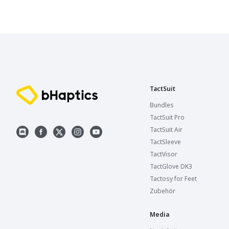
TactSuit
Bundles
TactSuit Pro
TactSuit Air
TactSleeve
TactVisor
TactGlove DK3
Tactosy for Feet
Zubehör
Media