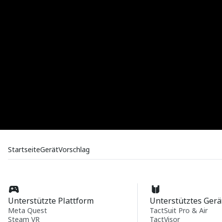
Startseite
Gerät
Vorschlag
Unterstützte Plattform
Unterstütztes Gerä
Meta Quest
TactSuit Pro & Air
Steam VR
TactVisor