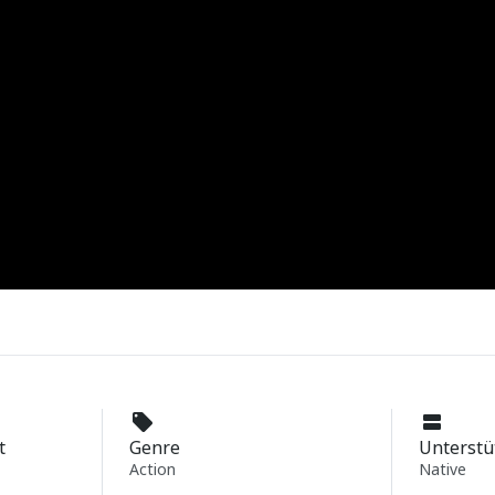
t
Genre
Unterstü
Action
Native