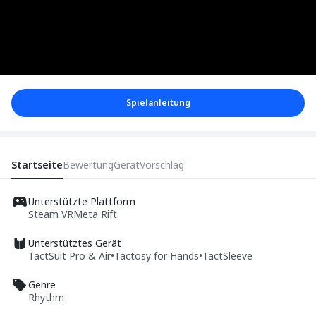
Spielanleitung
Startseite
Bewertung
Gerät
Vorschlag
Unterstützte Plattform
Steam VR
Meta Rift
Unterstütztes Gerät
TactSuit Pro & Air
•
Tactosy for Hands
•
TactSleeve
Genre
Rhythm