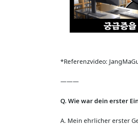
*Referenzvideo: JangMa
———
Q. Wie war dein erster Ei
A. Mein ehrlicher erster G