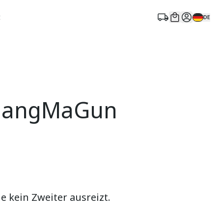
t
DE
r JangMaGun
e kein Zweiter ausreizt.