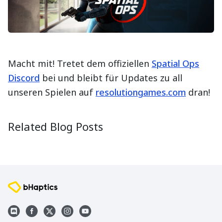
Macht mit! Tretet dem offiziellen
Spatial Ops
Discord
bei und bleibt für Updates zu all
unseren Spielen auf
resolutiongames.com
dran!
Ambassador Spotlight: FarmerTrue
Creator 
2025-08-28
2025-09-1
Related Blog Posts